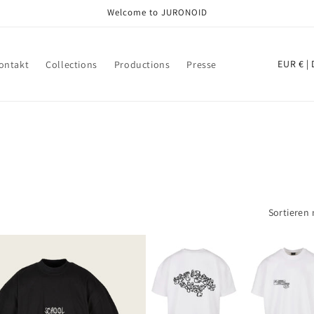
Welcome to JURONOID
L
EUR 
ontakt
Collections
Productions
Presse
a
n
d
/
R
e
g
Sortieren 
i
o
n