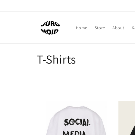
Direkt
zum
Inhalt
Home
Store
About
K
K
T-Shirts
a
t
e
g