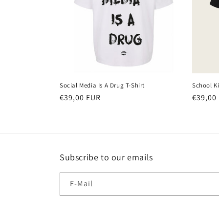
o
r
i
e
Social Media Is A Drug T-Shirt
School Kil
:
Normaler
€39,00 EUR
Normal
€39,00
Preis
Preis
Subscribe to our emails
E-Mail