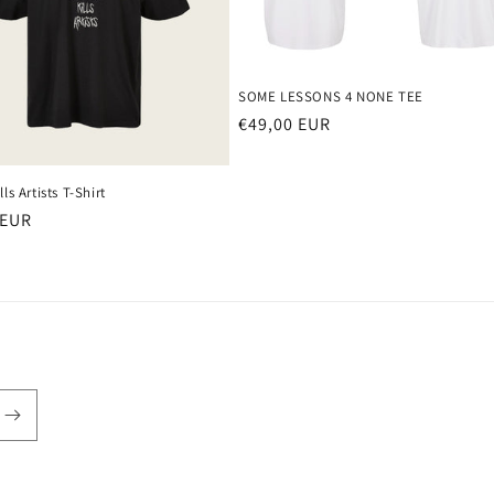
SOME LESSONS 4 NONE TEE
Normaler
€49,00 EUR
Preis
ls Artists T-Shirt
er
 EUR