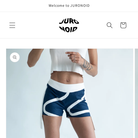
Direkt
Welcome to JURONOID
zum
Inhalt
Warenkorb
oduktinformationen
ringen