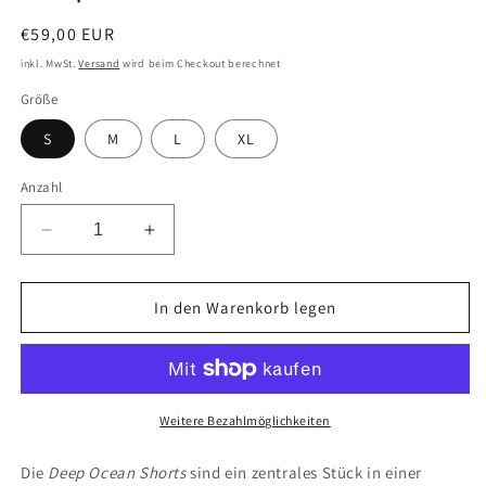
Normaler
€59,00 EUR
Preis
inkl. MwSt.
Versand
wird beim Checkout berechnet
Größe
S
M
L
XL
Anzahl
Verringere
Erhöhe
die
die
Menge
Menge
für
für
In den Warenkorb legen
Deep
Deep
Ocean
Ocean
Shorts
Shorts
Weitere Bezahlmöglichkeiten
Die
Deep Ocean Shorts
sind ein zentrales Stück in einer