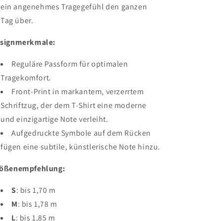
ein angenehmes Tragegefühl den ganzen
Tag über.
signmerkmale:
Reguläre Passform für optimalen
Tragekomfort.
Front-Print in markantem, verzerrtem
Schriftzug, der dem T-Shirt eine moderne
und einzigartige Note verleiht.
Aufgedruckte Symbole auf dem Rücken
fügen eine subtile, künstlerische Note hinzu.
ößenempfehlung:
S
: bis 1,70 m
M
: bis 1,78 m
L
: bis 1,85 m