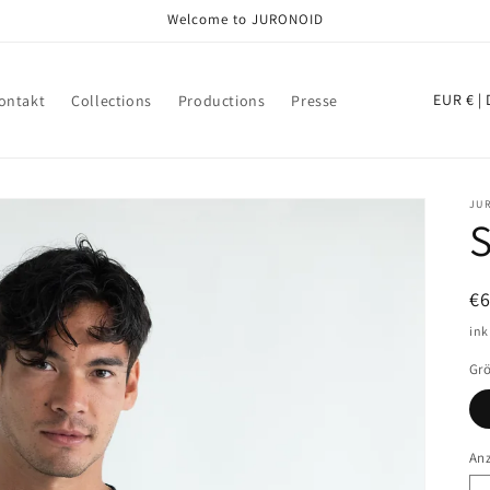
Welcome to JURONOID
L
EUR 
ontakt
Collections
Productions
Presse
a
n
d
JU
/
R
e
N
€
g
Pr
ink
i
Gr
o
n
An