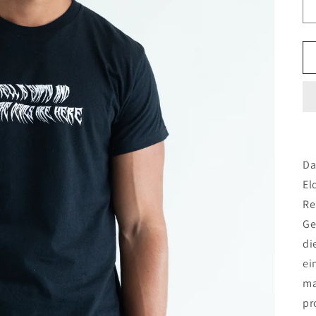
Da
El
Re
Ge
di
ei
ma
pr