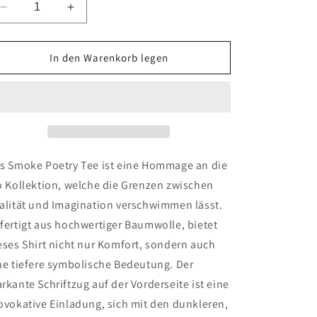
Verringere
Erhöhe
die
die
Menge
Menge
für
für
In den Warenkorb legen
Smoke
Smoke
Poetry
Poetry
Tee
Tee
s Smoke Poetry Tee ist eine Hommage an die
o Kollektion, welche die Grenzen zwischen
alität und Imagination verschwimmen lässt.
fertigt aus hochwertiger Baumwolle, bietet
eses Shirt nicht nur Komfort, sondern auch
ne tiefere symbolische Bedeutung. Der
rkante Schriftzug auf der Vorderseite ist eine
ovokative Einladung, sich mit den dunkleren,