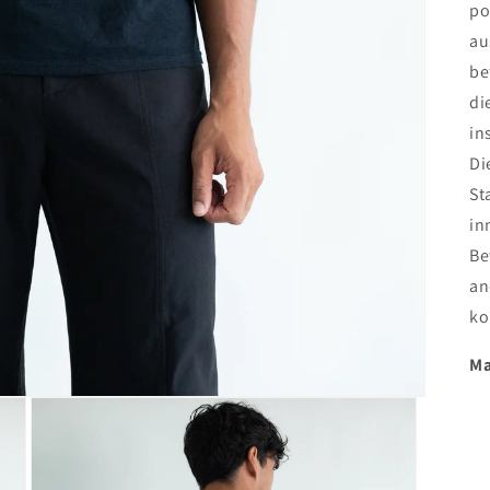
po
au
be
di
in
Di
St
in
Be
an
ko
Ma