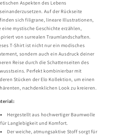
etischen Aspekten des Lebens
seinanderzusetzen. Auf der Rückseite
finden sich filigrane, lineare Illustrationen,
e eine mystische Geschichte erzählen,
spiriert von surrealen Traumlandschaften.
eses T-Shirt ist nicht nur ein modisches
atement, sondern auch ein Ausdruck deiner
neren Reise durch die Schattenseiten des
wusstseins. Perfekt kombinierbar mit
deren Stücken der Elo Kollektion, um einen
härenten, nachdenklichen Look zu kreieren.
terial:
Hergestellt aus hochwertiger Baumwolle
für Langlebigkeit und Komfort.
Der weiche, atmungsaktive Stoff sorgt für