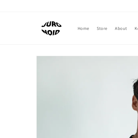
Direkt
zum
Inhalt
Home
Store
About
K
Zu
Produktinformationen
springen