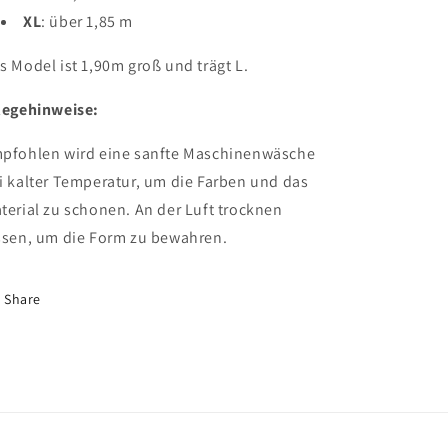
XL
: über 1,85 m
s Model ist 1,90m groß und trägt L.
legehinweise:
pfohlen wird eine sanfte Maschinenwäsche
i kalter Temperatur, um die Farben und das
terial zu schonen. An der Luft trocknen
ssen, um die Form zu bewahren.
Share